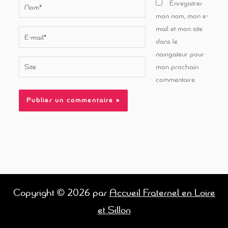
Nom*
Enregistrer
mon nom, mon e-
mail et mon site
E-
dans le
mail*
navigateur pour
Site
mon prochain
commentaire.
Copyright © 2026 par
Accueil Fraternel en Loire
et Sillon