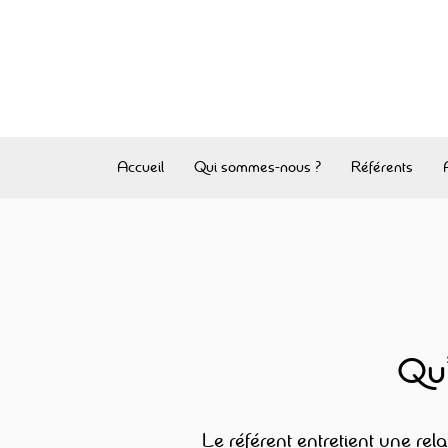
Aller
au
contenu
Accueil
Qui sommes-nous ?
Référents
Qu’
Le référent entretient une rel